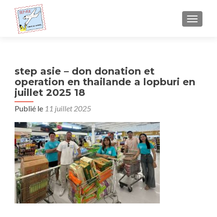
AFFICH
step asie – don donation et
operation en thailande a lopburi en
juillet 2025 18
Publié le
11 juillet 2025