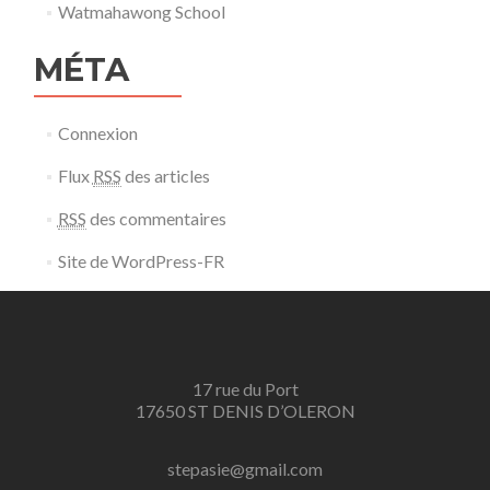
Watmahawong School
MÉTA
Connexion
Flux
RSS
des articles
RSS
des commentaires
Site de WordPress-FR
17 rue du Port
17650 ST DENIS D’OLERON
stepasie@gmail.com