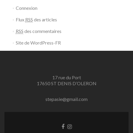
Connexion
Flux
RSS
des articles
RSS
des commentaires
Site de WordPress-FR
17 rue du Port
17650 ST DENIS D’OLERON
stepasie@gmail.com
Lien
Lien
Facebook
Instagram