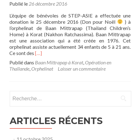
Publié le
26 décembre 2016
L’équipe de bénévoles de STEP-ASIE a effectuée une
donation le 25 décembre 2016 (Don pour Noël
) à
l’orphelinat de Baan Mittrapap (Thailand Children’s
Home) à Korat (Nakhon Ratchassima). Baan Mittrapap
est une association qui a été créée en 1976. Cet
orphelinat assiste actuellement 34 enfants de 5 à 21 ans.
En
Ce sont des
[…]
savoir
Publié dans
Baan Mittrapap à Korat
,
Opération en
plus
Thaïlande
,
Orphelinat
Laisser un commentaire
sur25
décembre
2016
Rechercher :
ARTICLES RÉCENTS
11 octobre 2025