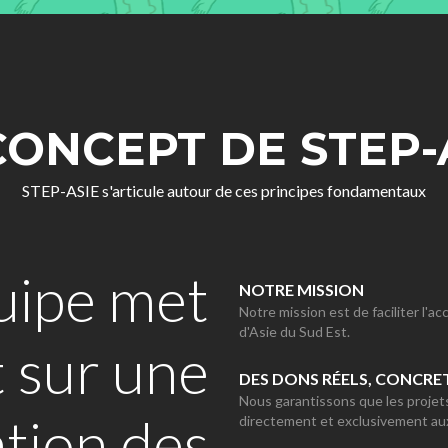
CONCEPT DE STEP-
STEP-ASIE s'articule autour de ces principes fondamentaux
uipe met
NOTRE MISSION
Notre mission est de faciliter l'a
d'Asie du Sud Est.
t sur une
DES DONS RÉELS, CONCRET
Nous garantissons que les proje
ation des
directement et exclusivement au