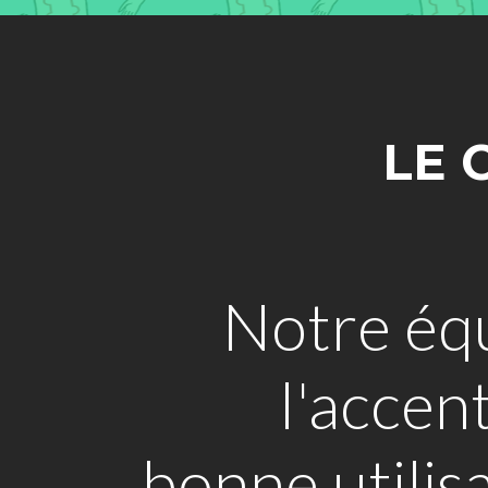
LE 
Notre éq
l'accen
bonne utilis