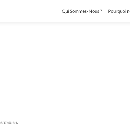
Aller au contenu principal
Qui Sommes-Nous ?
Pourquoi n
permalien
.