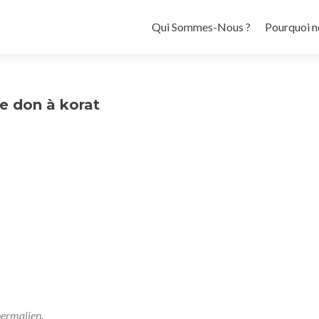
Aller au contenu principal
Qui Sommes-Nous ?
Pourquoi n
de don à korat
permalien
.